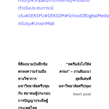
ศรีปทุม
#SripatumUniversity
#เรียนกับ
ตัวจริงประสบการณ์
จริง
#DEKSPU
#DEKSDM
#SchoolOfDigitalMedi
ศรีปทุม
#UnionMall
พิธีลงนามบันทึกข้อ
“สตรีมยังไงให้ส
ตกลงความร่วมมือ
ตรอง” – งานสัมมนา
ทางวิชาการ
สุดพิเศษที่
มหาวิทยาลัยศรีปทุม
มหาวิทยาลัยศรีปทุม!
กับ สมาคมผู้ประกอบ
Next post
การปัญญาประดิษฐ์
ประเทศไทย