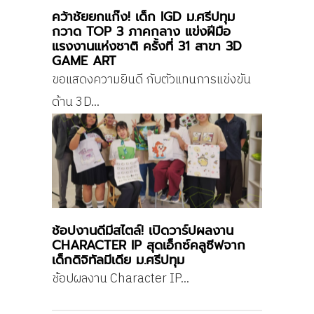
คว้าชัยยกแก๊ง! เด็ก IGD ม.ศรีปทุม
กวาด TOP 3 ภาคกลาง แข่งฝีมือ
แรงงานแห่งชาติ ครั้งที่ 31 สาขา 3D
GAME ART
ขอแสดงความยินดี กับตัวแทนการแข่งขัน
ด้าน 3D...
ช้อปงานดีมีสไตล์! เปิดวาร์ปผลงาน
CHARACTER IP สุดเอ็กซ์คลูซีฟจาก
เด็กดิจิทัลมีเดีย ม.ศรีปทุม
ช้อปผลงาน Character IP...