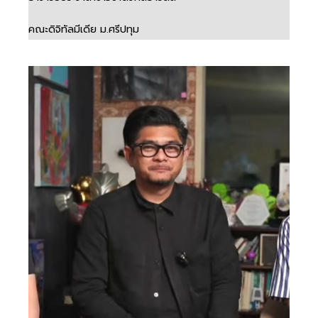
คณะดิจิทัลมีเดีย ม.ศรีปทุม