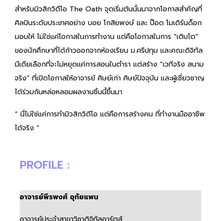
สำหรับมิวสิกวิดีโอ The Oath จุดเริ่มต้นนั้นมาจากโอกาสสำคัญที่
ศิลปินระดับประเทศอย่าง บอย โกสิยพงษ์ และ ป๊อด โมเดิร์นด็อก
มอบให้ ไม่ใช่แค่โอกาสในการทำงาน แต่คือโอกาสในการ “เติบโต”
ของนักศึกษาที่ได้ก้าวออกจากห้องเรียน ม.ศรีปทุม และคณะดิจิทัล
มีเดียเลือกที่จะไม่หยุดแค่การสอนในตำรา แต่สร้าง “เวทีจริง สนาม
จริง” ที่เปิดโอกาสให้อาจารย์ ศิษย์เก่า ศิษย์ปัจจุบัน และผู้เชี่ยวชาญ
ได้ร่วมกันหล่อหลอมผลงานชิ้นนี้ขึ้นมา
“ นี่ไม่ใช่แค่การทำมิวสิกวิดีโอ แต่คือการสร้างคน ที่ทำงานมืออาชีพ
ได้จริง ”
PROFILE :
อาจารย์พีรพงศ์ อุทัยแพน
อาจารย์ประจำสาขาวิชาดิจิทัลอาร์ตส์