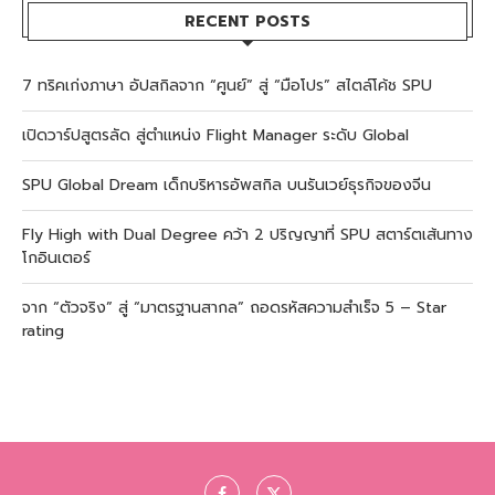
RECENT POSTS
7 ทริคเก่งภาษา อัปสกิลจาก “ศูนย์” สู่ “มือโปร” สไตล์โค้ช SPU
เปิดวาร์ปสูตรลัด สู่ตำแหน่ง Flight Manager ระดับ Global
SPU Global Dream เด็กบริหารอัพสกิล บนรันเวย์ธุรกิจของจีน
Fly High with Dual Degree คว้า 2 ปริญญาที่ SPU สตาร์ตเส้นทาง
โกอินเตอร์
จาก “ตัวจริง” สู่ “มาตรฐานสากล” ถอดรหัสความสำเร็จ 5 – Star
rating