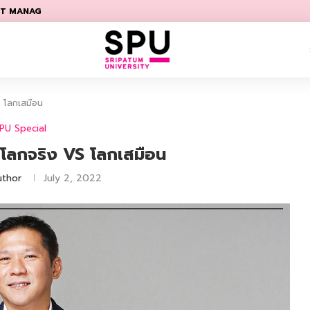
พสกิล บนรันเวย์ธุรกิจของจีน
า 2 ปริญญาที่...
 ถอดรหัสความสำเร็จ 5 – STAR...
หญ่ สู่กองถ่ายจริง “แกรนด์การละคร”
้าเปลี่ยน สู่เวอร์ชันที่ใช่กว่าเดิม!
ัทจำลอง ที่เด็ก SPU ใช้สร้างรายได้
านใหญ่ ผ่านมุมมองอาจารย์สายโปรของ SPU
ทำงานได้จริงของ SPU
S โลกเสมือน
PU Special
งโลกจริง VS โลกเสมือน
uthor
July 2, 2022