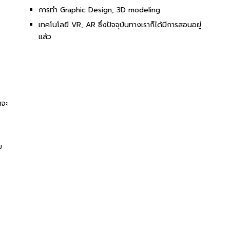
ความรู้ด้าน AI, Coding
การทำ Graphic Design, 3D modeling
เทคโนโลยี VR, AR ซึ่งปัจจุบันทางเราก็ได้มีการสอนอยู่
แล้ว
าจะ
ม
คณะสถาปัตย์ฯ ม.ศรีปทุม และอาจารย์ของเรามีความคิดที่ว่า