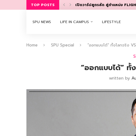
TOP POSTS
SPU GLOBAL DREAM เด็กบริหารอั
FLY HIGH WITH DUAL DEGREE คว้
จาก “ตัวจริง” สู่ “มาตรฐานสากล”
SIM AGENCY ปั้นเด็กนิเทศรับงานใ
STUDENT SUCCESS STORY กล้าลอง กล
SPU EARN SPACE AGENCY มาดูบริษ
BEHIND THE SCENES เบื้องหลังง
EARN TO LEARN กลยุทธ์สร้างคน
SPU NEWS
LIFE IN CAMPUS
LIFESTYLE
Home
SPU Special
“ออกแบบได้” ทั้งโลกจริง V
S
“ออกแบบได้” ทั้
written by
A