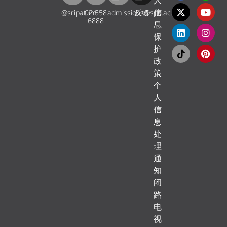
人
信
@sripatum
02 558
admissions@spu.ac.th
反馈
6888
息
保
护
政
策
个
人
信
息
处
理
通
知
闭
路
电
视