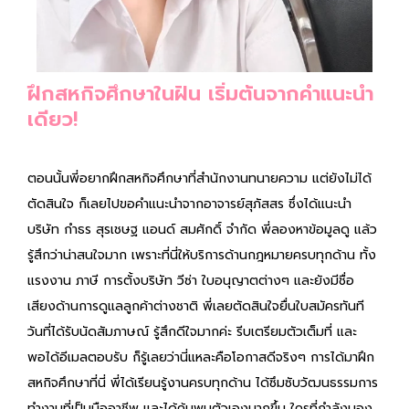
ฝึกสหกิจศึกษาในฝัน เริ่มต้นจากคำแนะนำ
เดียว!
ตอนนั้นพี่อยากฝึกสหกิจศึกษาที่สำนักงานทนายความ แต่ยังไม่ได้
ตัดสินใจ ก็เลยไปขอคำแนะนำจากอาจารย์สุภัสสร ซึ่งได้แนะนำ
บริษัท กำธร สุรเชษฐ แอนด์ สมศักดิ์ จำกัด พี่ลองหาข้อมูลดู แล้ว
รู้สึกว่าน่าสนใจมาก เพราะที่นี่ให้บริการด้านกฎหมายครบทุกด้าน ทั้ง
แรงงาน ภาษี การตั้งบริษัท วีซ่า ใบอนุญาตต่างๆ และยังมีชื่อ
เสียงด้านการดูแลลูกค้าต่างชาติ พี่เลยตัดสินใจยื่นใบสมัครทันที
วันที่ได้รับนัดสัมภาษณ์ รู้สึกดีใจมากค่ะ รีบเตรียมตัวเต็มที่ และ
พอได้อีเมลตอบรับ ก็รู้เลยว่านี่แหละคือโอกาสดีจริงๆ การได้มาฝึก
สหกิจศึกษาที่นี่ พี่ได้เรียนรู้งานครบทุกด้าน ได้ซึมซับวัฒนธรรมการ
ทำงานที่เป็นมืออาชีพ และได้ค้นพบตัวเองมากขึ้น ใครที่กำลังมอง