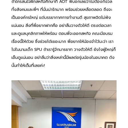
ถ้าใครสนใจฝึกสหกิจศึกษาที่ AOT พี่บอกเลยว่าไม่ต้องกังวล
ทั้งสังคมและพี่ๆ ที่นั่นน่ารักมาก พร้อมช่วยเหลือตลอด ถึงจะ
เป็นองค์กรใหญ่ แต่บรรยากาศการทำงานดี สุขภาพจิตไม่พัง
แน่นอน สิ่งที่พี่อยากฝากคือ อย่าลืมวางตัวให้ดี ตรงต่อเวลา
และดูแลบุคลิกภาพให้พร้อม ตอนพี่จะออกสหกิจ คณะมีอบรม
เรื่องนี้ให้ด้วย ซึ่งช่วยได้เยอะมาก พี่อยากให้น้องจำไว้นะว่า เรา
ไปในนามเด็ก SPU ถ้าเรารู้จักมารยาท วางตัวให้ดี ยังไงผู้ใหญ่ก็
เอ็นดูแน่นอน อย่าลืมว่าสิ่งเหล่านี้มีผลต่อรุ่นน้องในอนาคต ดัง
นั้นทำให้เต็มที่เลยค่ะ!