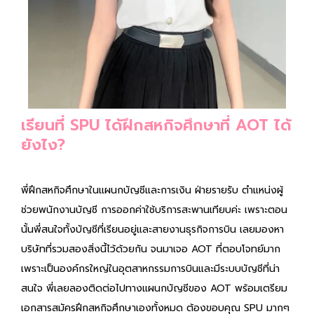
เรียนที่ SPU ได้ฝึกสหกิจศึกษาที่ AOT ได้
ยังไง?
พี่ฝึกสหกิจศึกษาในแผนกบัญชีและการเงิน ฝ่ายรายรับ ตำแหน่งผู้
ช่วยพนักงานบัญชี การออกค่าใช้บริการสะพานเทียบค่ะ เพราะตอน
นั้นพี่สนใจทั้งบัญชีที่เรียนอยู่และสายงานธุรกิจการบิน เลยมองหา
บริษัทที่รวมสองสิ่งนี้ไว้ด้วยกัน จนมาเจอ AOT ที่ตอบโจทย์มาก
เพราะเป็นองค์กรใหญ่ในอุตสาหกรรมการบินและมีระบบบัญชีที่น่า
สนใจ พี่เลยลองติดต่อไปทางแผนกบัญชีของ AOT พร้อมเตรียม
เอกสารสมัครฝึกสหกิจศึกษาเองทั้งหมด ต้องขอบคุณ SPU มากๆ