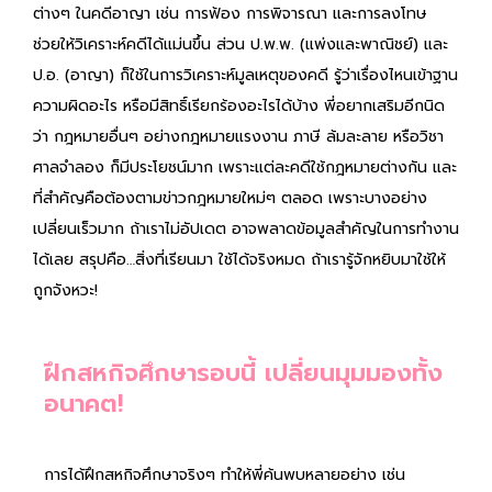
ต่างๆ ในคดีอาญา เช่น การฟ้อง การพิจารณา และการลงโทษ
ช่วยให้วิเคราะห์คดีได้แม่นขึ้น ส่วน ป.พ.พ. (แพ่งและพาณิชย์) และ
ป.อ. (อาญา) ก็ใช้ในการวิเคราะห์มูลเหตุของคดี รู้ว่าเรื่องไหนเข้าฐาน
ความผิดอะไร หรือมีสิทธิ์เรียกร้องอะไรได้บ้าง พี่อยากเสริมอีกนิด
ว่า กฎหมายอื่นๆ อย่างกฎหมายแรงงาน ภาษี ล้มละลาย หรือวิชา
ศาลจำลอง ก็มีประโยชน์มาก เพราะแต่ละคดีใช้กฎหมายต่างกัน และ
ที่สำคัญคือต้องตามข่าวกฎหมายใหม่ๆ ตลอด เพราะบางอย่าง
เปลี่ยนเร็วมาก ถ้าเราไม่อัปเดต อาจพลาดข้อมูลสำคัญในการทำงาน
ได้เลย สรุปคือ…สิ่งที่เรียนมา ใช้ได้จริงหมด ถ้าเรารู้จักหยิบมาใช้ให้
ถูกจังหวะ!
ฝึกสหกิจศึกษารอบนี้ เปลี่ยนมุมมองทั้ง
อนาคต!
การได้ฝึกสหกิจศึกษาจริงๆ ทำให้พี่ค้นพบหลายอย่าง เช่น