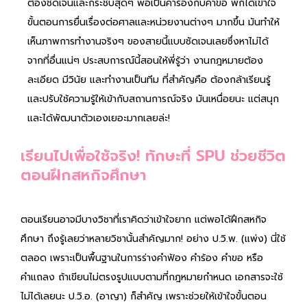
ต้องชัดเจนและกระชับสุดๆ พอเป็นคำร้องกับคำขอ พี่ก็ได้เข้าใจ
ขั้นตอนการยื่นเรื่องต่อศาลและหน่วยงานต่างๆ มากขึ้น มันทำให้
เห็นภาพการทำงานจริงๆ ของสายนี้แบบชัดเจนเลยซึ่งหาไม่ได้
จากที่อื่นแน่ๆ ประสบการณ์นี้สอนให้พี่รู้ว่า งานกฎหมายต้อง
ละเอียด มีวินัย และทำงานเป็นทีม ที่สำคัญคือ ต้องกล้าเรียนรู้
และปรับใช้ความรู้ให้เข้ากับสถานการณ์จริง มันเหนื่อยนะ แต่สนุก
และได้พัฒนาตัวเองเยอะมากเลยล่ะ!
เรียนไปเพื่อใช้จริง! ทักษะที่ SPU ช่วยชีวิต
ตอนฝึกสหกิจศึกษา
ตอนเรียนอาจมีบางวิชาที่เราคิดว่าเข้าใจยาก แต่พอได้ฝึกสหกิจ
ศึกษา ถึงรู้เลยว่าหลายวิชานั้นสำคัญมาก! อย่าง ป.วิ.พ. (แพ่ง) นี่ใช้
ตลอด เพราะเป็นพื้นฐานในการร่างคำฟ้อง คำร้อง คำขอ หรือ
คำแถลง ถ้าเขียนไม่ตรงรูปแบบตามที่กฎหมายกำหนด เอกสารจะใช้
ไม่ได้เลยนะ ป.วิ.อ. (อาญา) ก็สำคัญ เพราะช่วยให้เข้าใจขั้นตอน