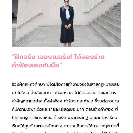
“ฝึกจริง เจองานจริง! ได้ลองร่าง
คำฟ้องเองกับมือ”
ช่วงฝึกสหกิจศึกษา พี่ได้มีโอกาสทำงานจริงในสายกฎหมายเลย
นะ ไม่ใช่แค่นั่งสังเกตการณ์เฉยๆ แต่ได้มีส่วนร่วมร่างเอกสาร
สำคัญหลายอย่าง ทั้งคำฟ้อง คำร้อง และคำขอ ซึ่งแต่ละอย่าง
ก็มีความเฉพาะตัวและรายละเอียดเยอะมาก ตอนร่างคำฟ้อง พี่
ได้เรียนรู้การวิเคราะห์ข้อเท็จจริง พยานหลักฐาน และต้องเรียบ
เรียงให้ถูกต้องตามหลักกฎหมาย รวมถึงการใช้ภาษากฎหมายที่