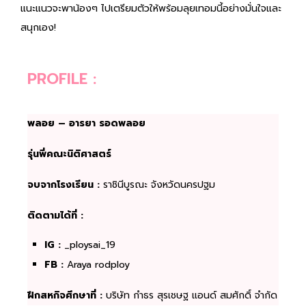
แนะแนวจะพาน้องๆ ไปเตรียมตัวให้พร้อมลุยเทอมนี้อย่างมั่นใจและ
สนุกเอง!
PROFILE :
พลอย – อารยา รอดพลอย
รุ่นพี่คณะนิติศาสตร์
จบจากโรงเรียน :
ราชินีบูรณะ จังหวัดนครปฐม
ติดตามได้ที่ :
IG :
_ploysai_19
FB :
Araya rodploy
ฝึกสหกิจศึกษาที่ :
บริษัท กำธร สุรเชษฐ แอนด์ สมศักดิ์ จำกัด