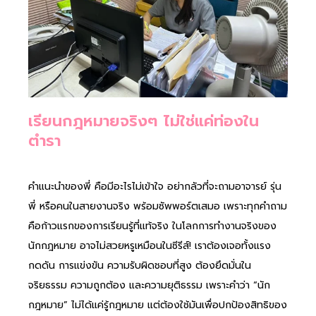
เรียนกฎหมายจริงๆ ไม่ใช่แค่ท่องใน
ตำรา
คำแนะนำของพี่ คือมีอะไรไม่เข้าใจ อย่ากลัวที่จะถามอาจารย์ รุ่น
พี่ หรือคนในสายงานจริง พร้อมซัพพอร์ตเสมอ เพราะทุกคำถาม
คือก้าวแรกของการเรียนรู้ที่แท้จริง ในโลกการทำงานจริงของ
นักกฎหมาย อาจไม่สวยหรูเหมือนในซีรีส์! เราต้องเจอทั้งแรง
กดดัน การแข่งขัน ความรับผิดชอบที่สูง ต้องยึดมั่นใน
จริยธรรม ความถูกต้อง และความยุติธรรม เพราะคำว่า “นัก
กฎหมาย” ไม่ได้แค่รู้กฎหมาย แต่ต้องใช้มันเพื่อปกป้องสิทธิของ