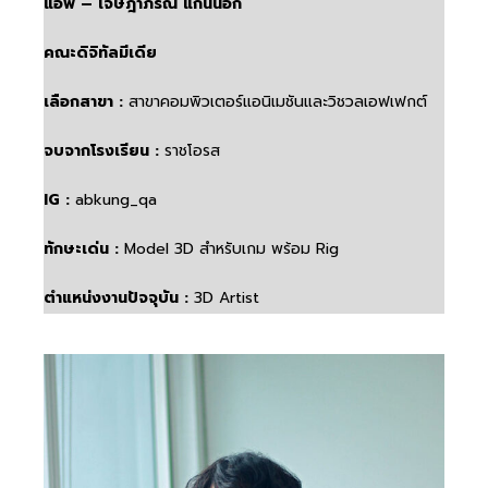
แอฟ – เจษฎาภรณ์ แก่นนอก
คณะดิจิทัลมีเดีย
เลือกสาขา :
สาขาคอมพิวเตอร์แอนิเมชันและวิชวลเอฟเฟกต์
จบจากโรงเรียน :
ราชโอรส
IG :
abkung_qa
ทักษะเด่น :
Model 3D สำหรับเกม พร้อม Rig
ตำแหน่งงานปัจจุบัน :
3D Artist