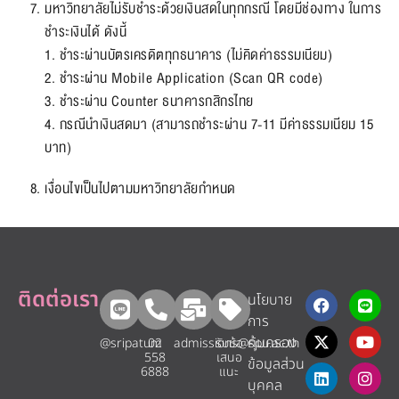
มหาวิทยาลัยไม่รับชำระด้วยเงินสดในทุกกรณี โดยมีช่องทาง ในการ
ชำระเงินได้ ดังนี้
1. ชำระผ่านบัตรเครดิตทุกธนาคาร (ไม่คิดค่าธรรมเนียม)
2. ชำระผ่าน Mobile Application (Scan QR code)
3. ชำระผ่าน Counter ธนาคารกสิกรไทย
4. กรณีนำเงินสดมา (สามารถชำระผ่าน 7-11 มีค่าธรรมเนียม 15
บาท)
เงื่อนไขเป็นไปตามมหาวิทยาลัยกำหนด
ติดต่อเรา
นโยบาย
การ
คุ้มครอง
@sripatum
02
admissions@spu.ac.th
รับข้อ
558
เสนอ
ข้อมูลส่วน
6888
แนะ​
บุคคล