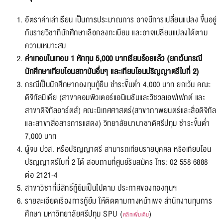
อัตราค่าเล่าเรียน เป็นการประมาณการ อาจมีการเปลี่ยนแปลง ขึ้นอยู่
กับรายวิชาที่นักศึกษาเลือกลงทะเบียน และอาจเปลี่ยนแปลงได้ตาม
ความเหมาะสม
ค่าเทอมในเทอม 1 หักทุน 5,000 บาทเรียบร้อยแล้ว (ยกเว้นกรณี
นักศึกษาเทียบโอนสถาบันอื่นๆ และเทียบโอนปริญญาตรีใบที่ 2)
กรณีเป็นนักศึกษากองทุนกู้ยืม ชำระขั้นต่ำ 4,000 บาท ยกเว้น คณะ
ดิจิทัลมีเดีย (สาขาคอมพิวเตอร์แอนิเมชันและวิชวลเอฟเฟกต์ และ
สาขาดิจิทัลอาร์ตส์) คณะนิเทศศาสตร์(สาขาภาพยนตร์และสื่อดิจิทัล
และสาขาสื่อสารการแสดง) วิทยาลัยนานาชาติศรีปทุม ชำระขั้นต่ำ
7,000 บาท
ผู้จบ ปวส. หรือปริญญาตรี สามารถเทียบรายบุคคล หรือเทียบโอน
ปริญญาตรีใบที่ 2 ได้ สอบถามที่ศูนย์รับสมัคร โทร: 02 558 6888
ต่อ 2121-4
สาขาวิชาที่มีสิทธิ์กู้ยืมเป็นไปตาม ประกาศของกองทุนฯ
รายละเอียดเรื่องการกู้ยืม ให้ติดตามทางหน้าเพจ สำนักงานทุนการ
ศึกษา มหาวิทยาลัยศรีปทุม SPU (
)
คลิกเพิ่มเติม