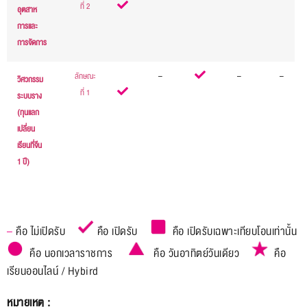
ที่ 2
อุตสาห
การและ
การจัดการ
ลักษณะ
.
–
.
–
–
วิศวกรรม
ที่ 1
ระบบราง
(ทุนแลก
เปลี่ยน
เรียนที่จีน
1 ปี)
–
คือ ไม่เปิดรับ
คือ เปิดรับ
คือ เปิดรับเฉพาะเทียบโอนเท่านั้น
คือ นอกเวลาราชการ
คือ วันอาทิตย์วันเดียว
คือ
เรียนออนไลน์ / Hybird
หมายเหตุ :